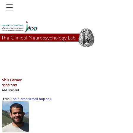
The Clinical Neuropsychology Lab
Shir Lerner
שיר לרנר
MA student
Email:
shir.lerner@mail.huji.ac.il