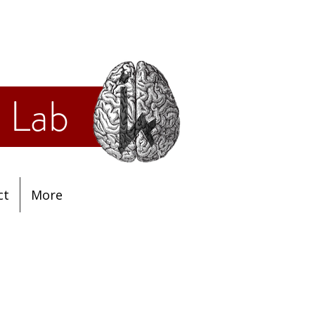
ology Lab
ct
More