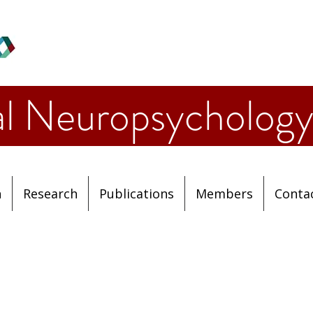
ical Neuropsych
n
Research
Publications
Members
Conta